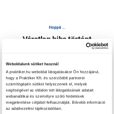
Hoppá ...
Váratlan hiba történt
Dolgozunk a hiba javításán. Egy kis türelmet kérünk.
Weboldalunk sütiket használ
A praktiker.hu weboldal látogatásakor Ön hozzájárul,
Oldal újratöltése
hogy a Praktiker Kft. és szerződött partnerei
számítógépén sütiket helyezzenek el, melyek
segítségével az oldalon tett látogatásának adatait
webanalitikai és személyre szóló hirdetések
megjelenítése céljából felhasználják. Bővebb információ
az adatkezelési tájékoztatóban.