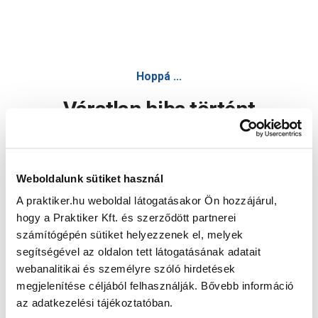
Hoppá ...
Váratlan hiba történt
Dolgozunk a hiba javításán. Egy kis türelmet kérünk.
Weboldalunk sütiket használ
A praktiker.hu weboldal látogatásakor Ön hozzájárul,
Oldal újratöltése
hogy a Praktiker Kft. és szerződött partnerei
számítógépén sütiket helyezzenek el, melyek
segítségével az oldalon tett látogatásának adatait
webanalitikai és személyre szóló hirdetések
megjelenítése céljából felhasználják. Bővebb információ
az adatkezelési tájékoztatóban.