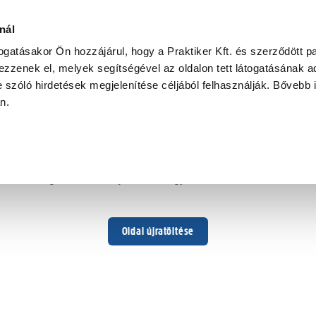
nál
togatásakor Ön hozzájárul, hogy a Praktiker Kft. és szerződött pa
zzenek el, melyek segítségével az oldalon tett látogatásának ad
 szóló hirdetések megjelenítése céljából felhasználják. Bővebb 
Hoppá ...
an.
Váratlan hiba történt
Dolgozunk a hiba javításán. Egy kis türelmet kérünk.
Oldal újratöltése