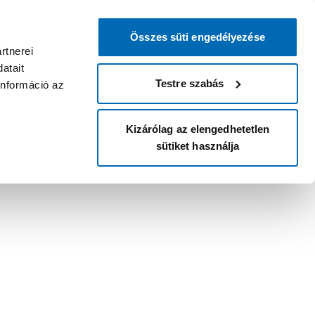
Összes süti engedélyezése
rtnerei
atait
Testre szabás
információ az
Kizárólag az elengedhetetlen
sütiket használja