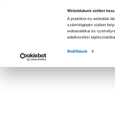
Weboldalunk sütiket hasz
A praktiker.hu weboldal lá
számítógépén sütiket helye
webanalitikai és személyre
adatkezelési tájékoztatób
Beállítások