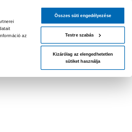
Összes süti engedélyezése
rtnerei
atait
Testre szabás
információ az
Kizárólag az elengedhetetlen
sütiket használja