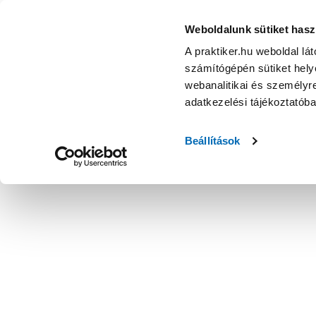
Weboldalunk sütiket hasz
A praktiker.hu weboldal lá
számítógépén sütiket helye
webanalitikai és személyre
adatkezelési tájékoztatób
Beállítások