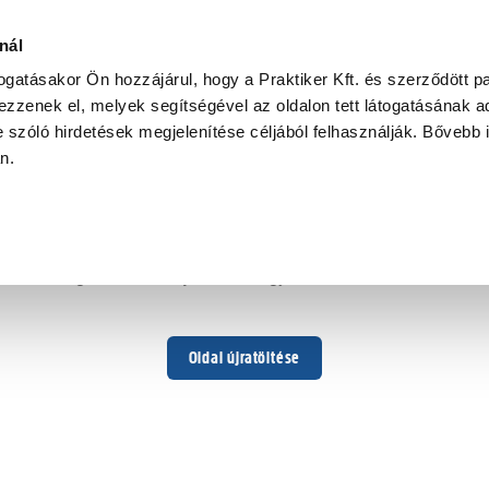
nál
togatásakor Ön hozzájárul, hogy a Praktiker Kft. és szerződött pa
zzenek el, melyek segítségével az oldalon tett látogatásának ad
 szóló hirdetések megjelenítése céljából felhasználják. Bővebb 
Hoppá ...
an.
Váratlan hiba történt
Dolgozunk a hiba javításán. Egy kis türelmet kérünk.
Oldal újratöltése