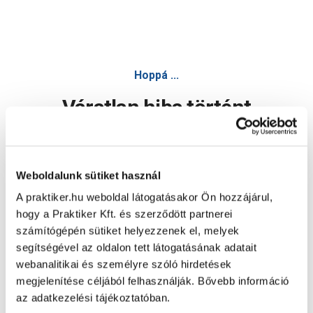
Hoppá ...
Váratlan hiba történt
Dolgozunk a hiba javításán. Egy kis türelmet kérünk.
Weboldalunk sütiket használ
A praktiker.hu weboldal látogatásakor Ön hozzájárul,
Oldal újratöltése
hogy a Praktiker Kft. és szerződött partnerei
számítógépén sütiket helyezzenek el, melyek
segítségével az oldalon tett látogatásának adatait
webanalitikai és személyre szóló hirdetések
megjelenítése céljából felhasználják. Bővebb információ
az adatkezelési tájékoztatóban.