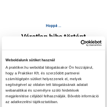
Hoppá ...
Váratlan hiba történt
Dolgozunk a hiba javításán. Egy kis türelmet kérünk.
Weboldalunk sütiket használ
A praktiker.hu weboldal látogatásakor Ön hozzájárul,
Oldal újratöltése
hogy a Praktiker Kft. és szerződött partnerei
számítógépén sütiket helyezzenek el, melyek
segítségével az oldalon tett látogatásának adatait
webanalitikai és személyre szóló hirdetések
megjelenítése céljából felhasználják. Bővebb információ
az adatkezelési tájékoztatóban.