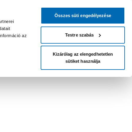
Összes süti engedélyezése
rtnerei
atait
Testre szabás
információ az
Kizárólag az elengedhetetlen
sütiket használja