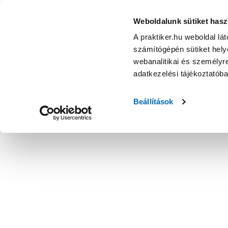
Weboldalunk sütiket hasz
A praktiker.hu weboldal lá
számítógépén sütiket helye
webanalitikai és személyre
adatkezelési tájékoztatób
Beállítások