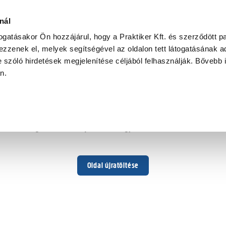
nál
togatásakor Ön hozzájárul, hogy a Praktiker Kft. és szerződött pa
zzenek el, melyek segítségével az oldalon tett látogatásának ad
 szóló hirdetések megjelenítése céljából felhasználják. Bővebb 
Hoppá ...
an.
Váratlan hiba történt
Dolgozunk a hiba javításán. Egy kis türelmet kérünk.
Oldal újratöltése