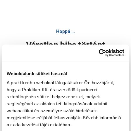
Hoppá ...
Váratlan hiba történt
Dolgozunk a hiba javításán. Egy kis türelmet kérünk.
Weboldalunk sütiket használ
A praktiker.hu weboldal látogatásakor Ön hozzájárul,
Oldal újratöltése
hogy a Praktiker Kft. és szerződött partnerei
számítógépén sütiket helyezzenek el, melyek
segítségével az oldalon tett látogatásának adatait
webanalitikai és személyre szóló hirdetések
megjelenítése céljából felhasználják. Bővebb információ
az adatkezelési tájékoztatóban.