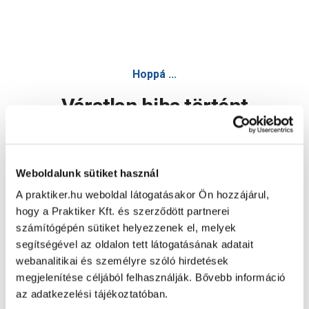
Hoppá ...
Váratlan hiba történt
Dolgozunk a hiba javításán. Egy kis türelmet kérünk.
Weboldalunk sütiket használ
A praktiker.hu weboldal látogatásakor Ön hozzájárul,
Oldal újratöltése
hogy a Praktiker Kft. és szerződött partnerei
számítógépén sütiket helyezzenek el, melyek
segítségével az oldalon tett látogatásának adatait
webanalitikai és személyre szóló hirdetések
megjelenítése céljából felhasználják. Bővebb információ
az adatkezelési tájékoztatóban.