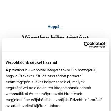
Hoppá ...
Váratlan hiba történt
Dolgozunk a hiba javításán. Egy kis türelmet kérünk.
Weboldalunk sütiket használ
A praktiker.hu weboldal látogatásakor Ön hozzájárul,
Oldal újratöltése
hogy a Praktiker Kft. és szerződött partnerei
számítógépén sütiket helyezzenek el, melyek
segítségével az oldalon tett látogatásának adatait
webanalitikai és személyre szóló hirdetések
megjelenítése céljából felhasználják. Bővebb információ
az adatkezelési tájékoztatóban.