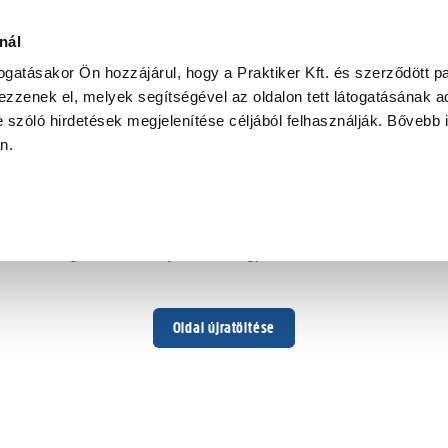
nál
togatásakor Ön hozzájárul, hogy a Praktiker Kft. és szerződött pa
zzenek el, melyek segítségével az oldalon tett látogatásának ad
 szóló hirdetések megjelenítése céljából felhasználják. Bővebb 
Hoppá ...
an.
Váratlan hiba történt
Dolgozunk a hiba javításán. Egy kis türelmet kérünk.
Oldal újratöltése