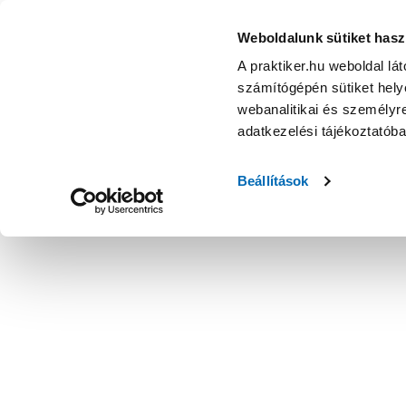
Weboldalunk sütiket hasz
A praktiker.hu weboldal lá
számítógépén sütiket helye
webanalitikai és személyre
adatkezelési tájékoztatób
Beállítások