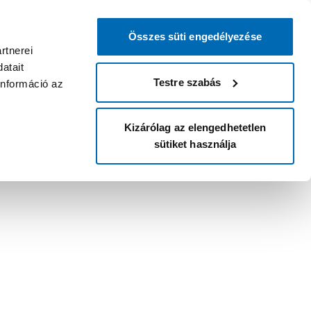
Összes süti engedélyezése
rtnerei
atait
Testre szabás
információ az
Kizárólag az elengedhetetlen
sütiket használja