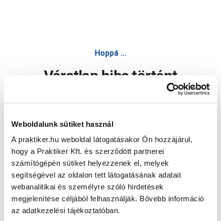
Hoppá ...
Váratlan hiba történt
Dolgozunk a hiba javításán. Egy kis türelmet kérünk.
Weboldalunk sütiket használ
A praktiker.hu weboldal látogatásakor Ön hozzájárul,
Oldal újratöltése
hogy a Praktiker Kft. és szerződött partnerei
számítógépén sütiket helyezzenek el, melyek
segítségével az oldalon tett látogatásának adatait
webanalitikai és személyre szóló hirdetések
megjelenítése céljából felhasználják. Bővebb információ
az adatkezelési tájékoztatóban.