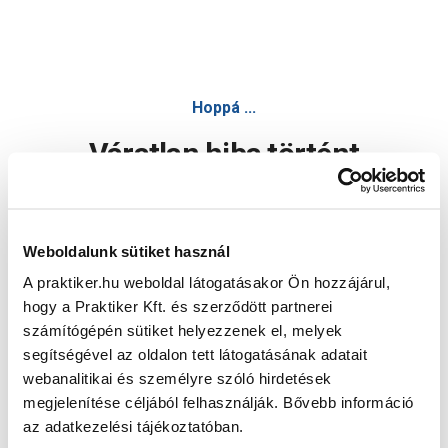
Hoppá ...
Váratlan hiba történt
Dolgozunk a hiba javításán. Egy kis türelmet kérünk.
Weboldalunk sütiket használ
A praktiker.hu weboldal látogatásakor Ön hozzájárul,
Oldal újratöltése
hogy a Praktiker Kft. és szerződött partnerei
számítógépén sütiket helyezzenek el, melyek
segítségével az oldalon tett látogatásának adatait
webanalitikai és személyre szóló hirdetések
megjelenítése céljából felhasználják. Bővebb információ
az adatkezelési tájékoztatóban.