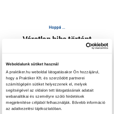
Hoppá ...
Váratlan hiba történt
Dolgozunk a hiba javításán. Egy kis türelmet kérünk.
Weboldalunk sütiket használ
A praktiker.hu weboldal látogatásakor Ön hozzájárul,
Oldal újratöltése
hogy a Praktiker Kft. és szerződött partnerei
számítógépén sütiket helyezzenek el, melyek
segítségével az oldalon tett látogatásának adatait
webanalitikai és személyre szóló hirdetések
megjelenítése céljából felhasználják. Bővebb információ
az adatkezelési tájékoztatóban.