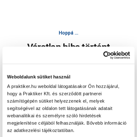
Hoppá ...
Váratlan hiba történt
Dolgozunk a hiba javításán. Egy kis türelmet kérünk.
Weboldalunk sütiket használ
A praktiker.hu weboldal látogatásakor Ön hozzájárul,
Oldal újratöltése
hogy a Praktiker Kft. és szerződött partnerei
számítógépén sütiket helyezzenek el, melyek
segítségével az oldalon tett látogatásának adatait
webanalitikai és személyre szóló hirdetések
megjelenítése céljából felhasználják. Bővebb információ
az adatkezelési tájékoztatóban.