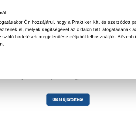
nál
togatásakor Ön hozzájárul, hogy a Praktiker Kft. és szerződött pa
zzenek el, melyek segítségével az oldalon tett látogatásának ad
 szóló hirdetések megjelenítése céljából felhasználják. Bővebb 
Hoppá ...
an.
Váratlan hiba történt
Dolgozunk a hiba javításán. Egy kis türelmet kérünk.
Oldal újratöltése