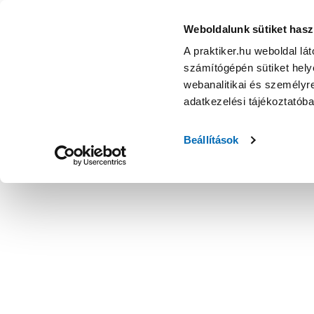
Anco olympic váltókapcsoló fehér jelzőfénnyel - Alternatív
Weboldalunk sütiket hasz
A praktiker.hu weboldal lá
számítógépén sütiket helye
webanalitikai és személyre
adatkezelési tájékoztatób
Beállítások