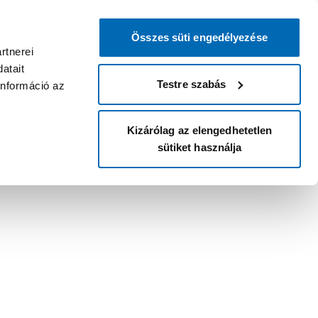
Összes süti engedélyezése
rtnerei
atait
Testre szabás
információ az
Kizárólag az elengedhetetlen
sütiket használja