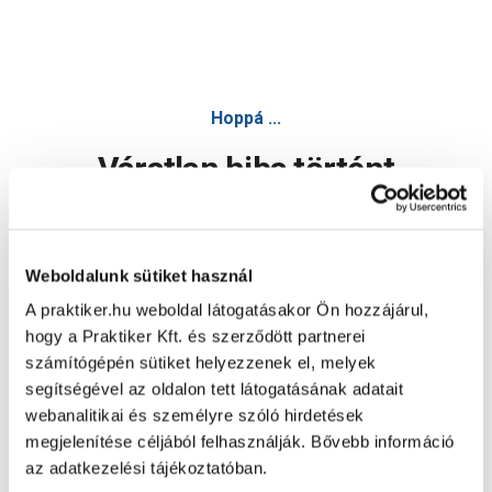
Hoppá ...
Váratlan hiba történt
Dolgozunk a hiba javításán. Egy kis türelmet kérünk.
Weboldalunk sütiket használ
A praktiker.hu weboldal látogatásakor Ön hozzájárul,
Oldal újratöltése
hogy a Praktiker Kft. és szerződött partnerei
számítógépén sütiket helyezzenek el, melyek
segítségével az oldalon tett látogatásának adatait
webanalitikai és személyre szóló hirdetések
megjelenítése céljából felhasználják. Bővebb információ
az adatkezelési tájékoztatóban.