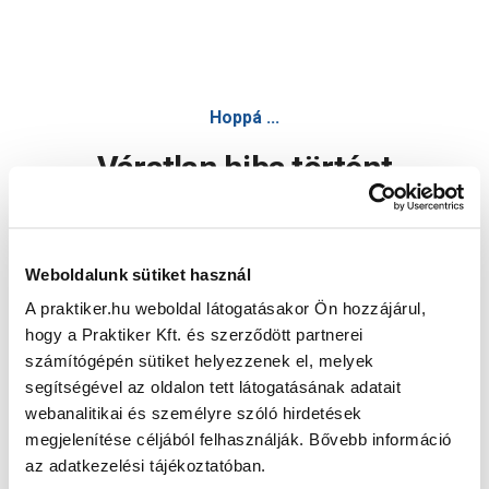
Hoppá ...
Váratlan hiba történt
Dolgozunk a hiba javításán. Egy kis türelmet kérünk.
Weboldalunk sütiket használ
A praktiker.hu weboldal látogatásakor Ön hozzájárul,
Oldal újratöltése
hogy a Praktiker Kft. és szerződött partnerei
számítógépén sütiket helyezzenek el, melyek
segítségével az oldalon tett látogatásának adatait
webanalitikai és személyre szóló hirdetések
megjelenítése céljából felhasználják. Bővebb információ
az adatkezelési tájékoztatóban.