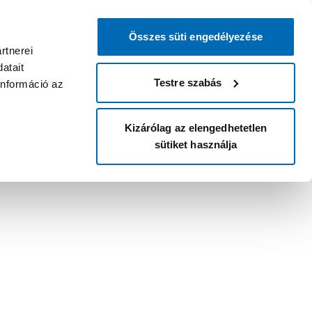
Összes süti engedélyezése
rtnerei
atait
Testre szabás
információ az
Kizárólag az elengedhetetlen
sütiket használja