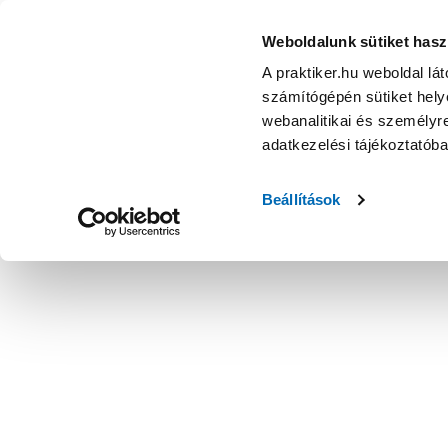
Weboldalunk sütiket hasz
A praktiker.hu weboldal lá
számítógépén sütiket helye
webanalitikai és személyre
adatkezelési tájékoztatób
Beállítások