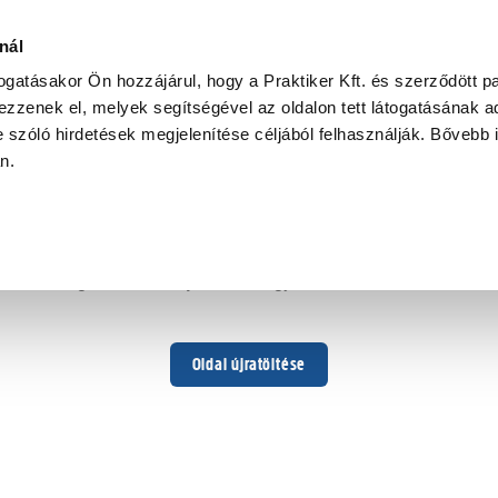
nál
togatásakor Ön hozzájárul, hogy a Praktiker Kft. és szerződött pa
zzenek el, melyek segítségével az oldalon tett látogatásának ad
 szóló hirdetések megjelenítése céljából felhasználják. Bővebb 
Hoppá ...
an.
Váratlan hiba történt
Dolgozunk a hiba javításán. Egy kis türelmet kérünk.
Oldal újratöltése