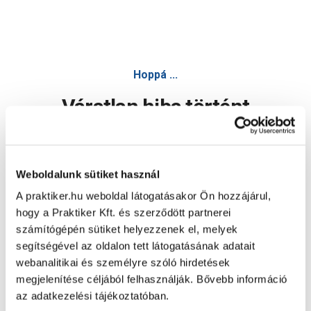
Hoppá ...
Váratlan hiba történt
Dolgozunk a hiba javításán. Egy kis türelmet kérünk.
Weboldalunk sütiket használ
A praktiker.hu weboldal látogatásakor Ön hozzájárul,
Oldal újratöltése
hogy a Praktiker Kft. és szerződött partnerei
számítógépén sütiket helyezzenek el, melyek
segítségével az oldalon tett látogatásának adatait
webanalitikai és személyre szóló hirdetések
megjelenítése céljából felhasználják. Bővebb információ
az adatkezelési tájékoztatóban.