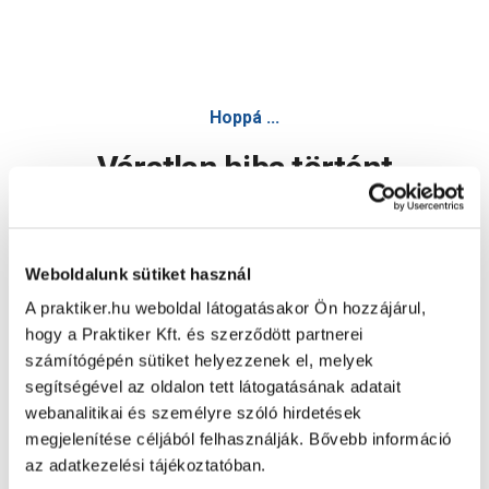
Hoppá ...
Váratlan hiba történt
Dolgozunk a hiba javításán. Egy kis türelmet kérünk.
Weboldalunk sütiket használ
A praktiker.hu weboldal látogatásakor Ön hozzájárul,
Oldal újratöltése
hogy a Praktiker Kft. és szerződött partnerei
számítógépén sütiket helyezzenek el, melyek
segítségével az oldalon tett látogatásának adatait
webanalitikai és személyre szóló hirdetések
megjelenítése céljából felhasználják. Bővebb információ
az adatkezelési tájékoztatóban.