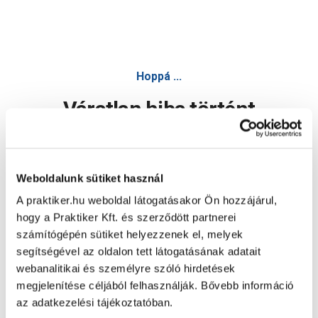
Hoppá ...
Váratlan hiba történt
Dolgozunk a hiba javításán. Egy kis türelmet kérünk.
Weboldalunk sütiket használ
A praktiker.hu weboldal látogatásakor Ön hozzájárul,
Oldal újratöltése
hogy a Praktiker Kft. és szerződött partnerei
számítógépén sütiket helyezzenek el, melyek
segítségével az oldalon tett látogatásának adatait
webanalitikai és személyre szóló hirdetések
megjelenítése céljából felhasználják. Bővebb információ
az adatkezelési tájékoztatóban.