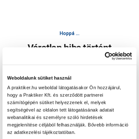
Hoppá ...
Váratlan hiba történt
Dolgozunk a hiba javításán. Egy kis türelmet kérünk.
Weboldalunk sütiket használ
A praktiker.hu weboldal látogatásakor Ön hozzájárul,
Oldal újratöltése
hogy a Praktiker Kft. és szerződött partnerei
számítógépén sütiket helyezzenek el, melyek
segítségével az oldalon tett látogatásának adatait
webanalitikai és személyre szóló hirdetések
megjelenítése céljából felhasználják. Bővebb információ
az adatkezelési tájékoztatóban.