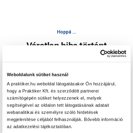
Hoppá ...
Váratlan hiba történt
Dolgozunk a hiba javításán. Egy kis türelmet kérünk.
Weboldalunk sütiket használ
A praktiker.hu weboldal látogatásakor Ön hozzájárul,
Oldal újratöltése
hogy a Praktiker Kft. és szerződött partnerei
számítógépén sütiket helyezzenek el, melyek
segítségével az oldalon tett látogatásának adatait
webanalitikai és személyre szóló hirdetések
megjelenítése céljából felhasználják. Bővebb információ
az adatkezelési tájékoztatóban.