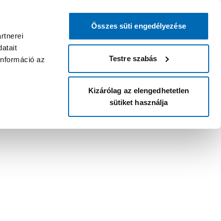
Összes süti engedélyezése
rtnerei
atait
Testre szabás
információ az
Kizárólag az elengedhetetlen
sütiket használja