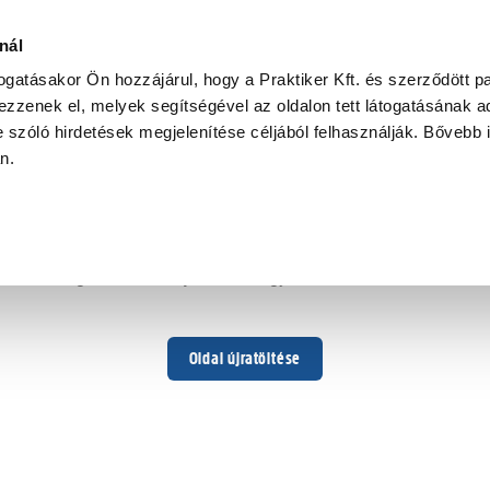
nál
togatásakor Ön hozzájárul, hogy a Praktiker Kft. és szerződött pa
zzenek el, melyek segítségével az oldalon tett látogatásának ad
 szóló hirdetések megjelenítése céljából felhasználják. Bővebb 
Hoppá ...
an.
Váratlan hiba történt
Dolgozunk a hiba javításán. Egy kis türelmet kérünk.
Oldal újratöltése