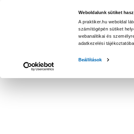
Weboldalunk sütiket hasz
A praktiker.hu weboldal lá
számítógépén sütiket helye
webanalitikai és személyre
adatkezelési tájékoztatób
Beállítások