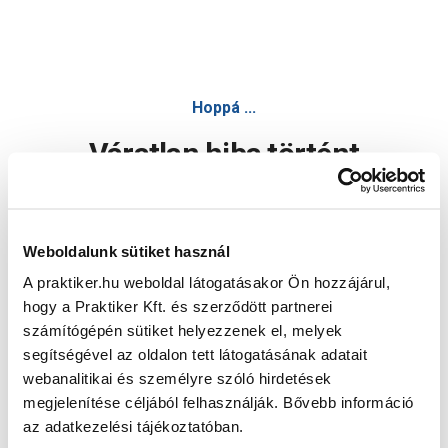
Hoppá ...
Váratlan hiba történt
Dolgozunk a hiba javításán. Egy kis türelmet kérünk.
Weboldalunk sütiket használ
A praktiker.hu weboldal látogatásakor Ön hozzájárul,
Oldal újratöltése
hogy a Praktiker Kft. és szerződött partnerei
számítógépén sütiket helyezzenek el, melyek
segítségével az oldalon tett látogatásának adatait
webanalitikai és személyre szóló hirdetések
megjelenítése céljából felhasználják. Bővebb információ
az adatkezelési tájékoztatóban.