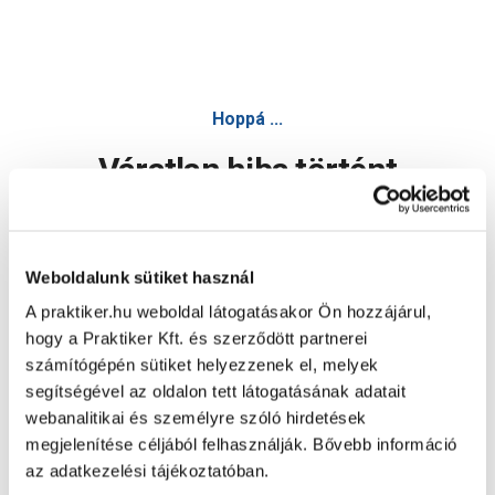
Hoppá ...
Váratlan hiba történt
Dolgozunk a hiba javításán. Egy kis türelmet kérünk.
Weboldalunk sütiket használ
A praktiker.hu weboldal látogatásakor Ön hozzájárul,
Oldal újratöltése
hogy a Praktiker Kft. és szerződött partnerei
számítógépén sütiket helyezzenek el, melyek
segítségével az oldalon tett látogatásának adatait
webanalitikai és személyre szóló hirdetések
megjelenítése céljából felhasználják. Bővebb információ
az adatkezelési tájékoztatóban.