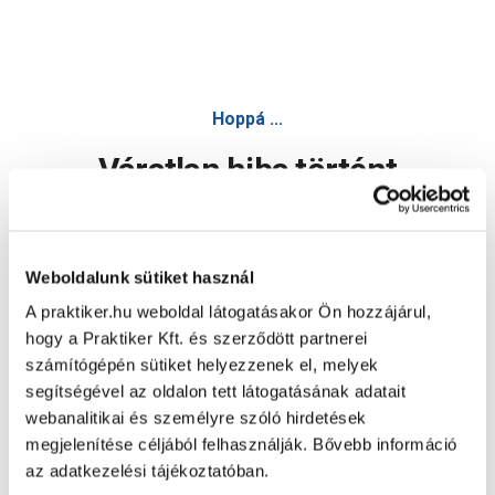
Hoppá ...
Váratlan hiba történt
Dolgozunk a hiba javításán. Egy kis türelmet kérünk.
Weboldalunk sütiket használ
A praktiker.hu weboldal látogatásakor Ön hozzájárul,
Oldal újratöltése
hogy a Praktiker Kft. és szerződött partnerei
számítógépén sütiket helyezzenek el, melyek
segítségével az oldalon tett látogatásának adatait
webanalitikai és személyre szóló hirdetések
megjelenítése céljából felhasználják. Bővebb információ
az adatkezelési tájékoztatóban.