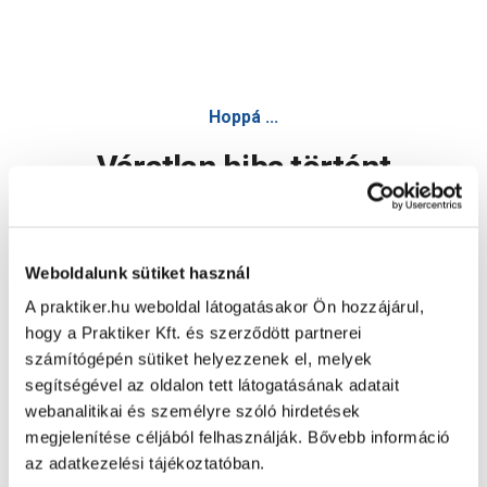
Hoppá ...
Váratlan hiba történt
Dolgozunk a hiba javításán. Egy kis türelmet kérünk.
Weboldalunk sütiket használ
A praktiker.hu weboldal látogatásakor Ön hozzájárul,
Oldal újratöltése
hogy a Praktiker Kft. és szerződött partnerei
számítógépén sütiket helyezzenek el, melyek
segítségével az oldalon tett látogatásának adatait
webanalitikai és személyre szóló hirdetések
megjelenítése céljából felhasználják. Bővebb információ
az adatkezelési tájékoztatóban.