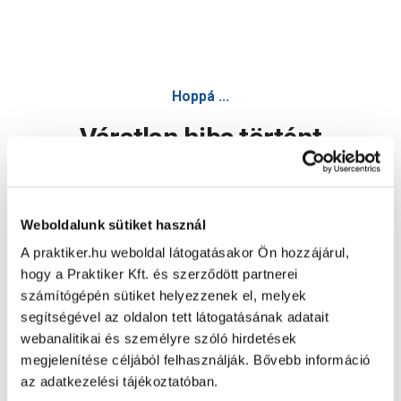
Hoppá ...
Váratlan hiba történt
Dolgozunk a hiba javításán. Egy kis türelmet kérünk.
Weboldalunk sütiket használ
A praktiker.hu weboldal látogatásakor Ön hozzájárul,
Oldal újratöltése
hogy a Praktiker Kft. és szerződött partnerei
számítógépén sütiket helyezzenek el, melyek
segítségével az oldalon tett látogatásának adatait
webanalitikai és személyre szóló hirdetések
megjelenítése céljából felhasználják. Bővebb információ
az adatkezelési tájékoztatóban.