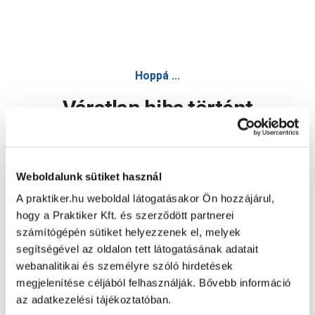
Extrapor sockel relax 1000x500x100mm grafitos eps lábaza
Hoppá ...
Váratlan hiba történt
Dolgozunk a hiba javításán. Egy kis türelmet kérünk.
Weboldalunk sütiket használ
A praktiker.hu weboldal látogatásakor Ön hozzájárul,
Oldal újratöltése
hogy a Praktiker Kft. és szerződött partnerei
számítógépén sütiket helyezzenek el, melyek
segítségével az oldalon tett látogatásának adatait
webanalitikai és személyre szóló hirdetések
megjelenítése céljából felhasználják. Bővebb információ
az adatkezelési tájékoztatóban.