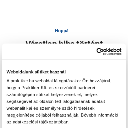
Hoppá ...
Váratlan hiba történt
Dolgozunk a hiba javításán. Egy kis türelmet kérünk.
Weboldalunk sütiket használ
A praktiker.hu weboldal látogatásakor Ön hozzájárul,
Oldal újratöltése
hogy a Praktiker Kft. és szerződött partnerei
számítógépén sütiket helyezzenek el, melyek
segítségével az oldalon tett látogatásának adatait
webanalitikai és személyre szóló hirdetések
megjelenítése céljából felhasználják. Bővebb információ
az adatkezelési tájékoztatóban.