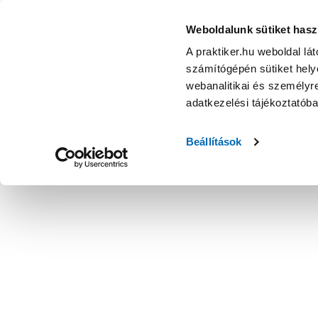
Weboldalunk sütiket hasz
A praktiker.hu weboldal lá
számítógépén sütiket helye
webanalitikai és személyre
adatkezelési tájékoztatób
Beállítások