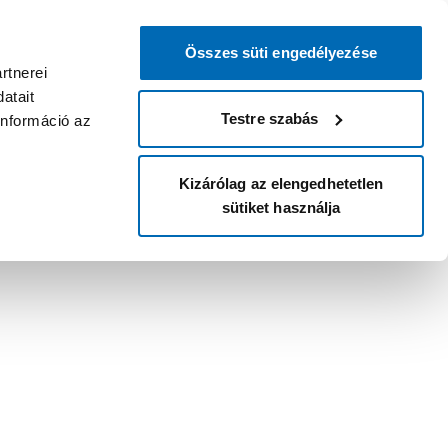
Összes süti engedélyezése
rtnerei
atait
Testre szabás
információ az
Kizárólag az elengedhetetlen
sütiket használja