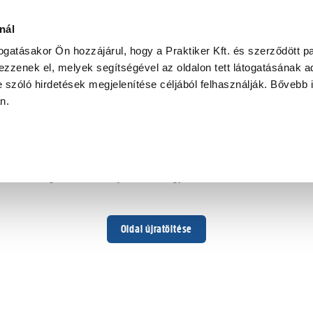
nál
togatásakor Ön hozzájárul, hogy a Praktiker Kft. és szerződött pa
zzenek el, melyek segítségével az oldalon tett látogatásának ad
 szóló hirdetések megjelenítése céljából felhasználják. Bővebb 
Hoppá ...
an.
Váratlan hiba történt
Dolgozunk a hiba javításán. Egy kis türelmet kérünk.
Oldal újratöltése