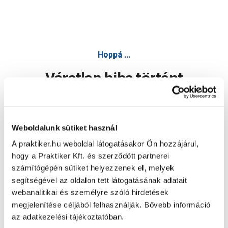
Hoppá ...
Váratlan hiba történt
Dolgozunk a hiba javításán. Egy kis türelmet kérünk.
Weboldalunk sütiket használ
A praktiker.hu weboldal látogatásakor Ön hozzájárul,
Oldal újratöltése
hogy a Praktiker Kft. és szerződött partnerei
számítógépén sütiket helyezzenek el, melyek
segítségével az oldalon tett látogatásának adatait
webanalitikai és személyre szóló hirdetések
megjelenítése céljából felhasználják. Bővebb információ
az adatkezelési tájékoztatóban.