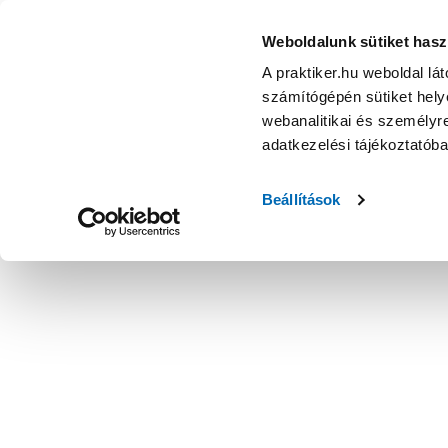
Tangit unilock menettömítő zsinór 20m - Tömítés - Szerelés
Weboldalunk sütiket hasz
A praktiker.hu weboldal lá
számítógépén sütiket helye
webanalitikai és személyre
adatkezelési tájékoztatób
Beállítások