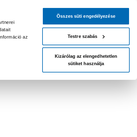
Összes süti engedélyezése
rtnerei
atait
Testre szabás
információ az
Kizárólag az elengedhetetlen
sütiket használja