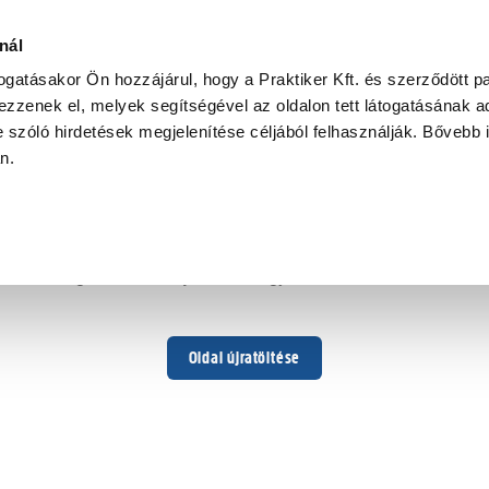
i
nál
togatásakor Ön hozzájárul, hogy a Praktiker Kft. és szerződött pa
zzenek el, melyek segítségével az oldalon tett látogatásának ad
 szóló hirdetések megjelenítése céljából felhasználják. Bővebb 
Hoppá ...
an.
Váratlan hiba történt
Dolgozunk a hiba javításán. Egy kis türelmet kérünk.
Oldal újratöltése