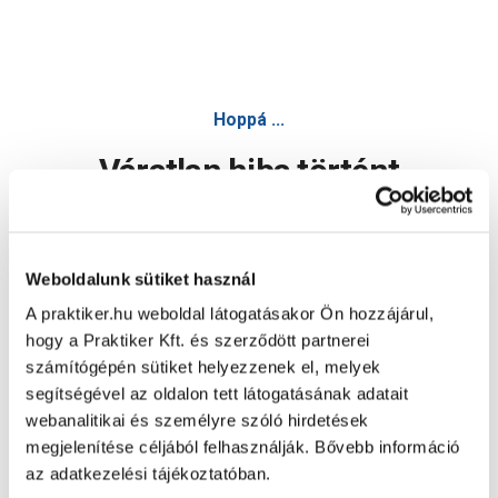
Hoppá ...
Váratlan hiba történt
Dolgozunk a hiba javításán. Egy kis türelmet kérünk.
Weboldalunk sütiket használ
A praktiker.hu weboldal látogatásakor Ön hozzájárul,
Oldal újratöltése
hogy a Praktiker Kft. és szerződött partnerei
számítógépén sütiket helyezzenek el, melyek
segítségével az oldalon tett látogatásának adatait
webanalitikai és személyre szóló hirdetések
megjelenítése céljából felhasználják. Bővebb információ
az adatkezelési tájékoztatóban.