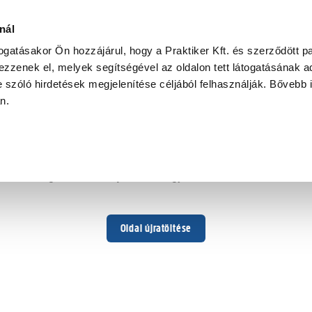
nál
togatásakor Ön hozzájárul, hogy a Praktiker Kft. és szerződött pa
zzenek el, melyek segítségével az oldalon tett látogatásának ad
 szóló hirdetések megjelenítése céljából felhasználják. Bővebb 
Hoppá ...
an.
Váratlan hiba történt
Dolgozunk a hiba javításán. Egy kis türelmet kérünk.
Oldal újratöltése