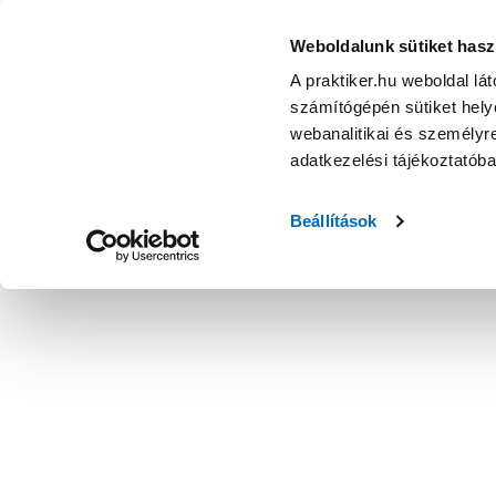
Weboldalunk sütiket hasz
A praktiker.hu weboldal lá
számítógépén sütiket helye
webanalitikai és személyre
adatkezelési tájékoztatób
Beállítások