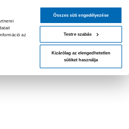
Összes süti engedélyezése
rtnerei
atait
Testre szabás
információ az
Kizárólag az elengedhetetlen
sütiket használja