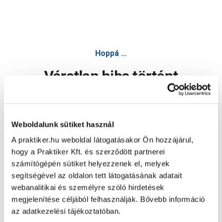
Gumitömítés 6/4" műanyag hollandihoz 2db/cs - Tömítés
Hoppá ...
Váratlan hiba történt
Dolgozunk a hiba javításán. Egy kis türelmet kérünk.
Weboldalunk sütiket használ
A praktiker.hu weboldal látogatásakor Ön hozzájárul,
Oldal újratöltése
hogy a Praktiker Kft. és szerződött partnerei
számítógépén sütiket helyezzenek el, melyek
segítségével az oldalon tett látogatásának adatait
webanalitikai és személyre szóló hirdetések
megjelenítése céljából felhasználják. Bővebb információ
az adatkezelési tájékoztatóban.