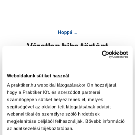
Hoppá ...
Váratlan hiba történt
Dolgozunk a hiba javításán. Egy kis türelmet kérünk.
Weboldalunk sütiket használ
A praktiker.hu weboldal látogatásakor Ön hozzájárul,
Oldal újratöltése
hogy a Praktiker Kft. és szerződött partnerei
számítógépén sütiket helyezzenek el, melyek
segítségével az oldalon tett látogatásának adatait
webanalitikai és személyre szóló hirdetések
megjelenítése céljából felhasználják. Bővebb információ
az adatkezelési tájékoztatóban.