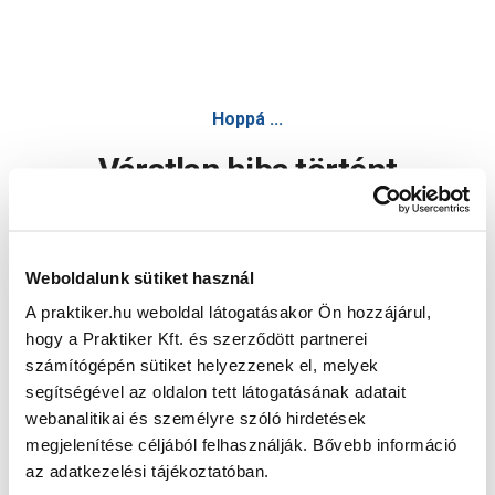
Hoppá ...
Váratlan hiba történt
Dolgozunk a hiba javításán. Egy kis türelmet kérünk.
Weboldalunk sütiket használ
A praktiker.hu weboldal látogatásakor Ön hozzájárul,
Oldal újratöltése
hogy a Praktiker Kft. és szerződött partnerei
számítógépén sütiket helyezzenek el, melyek
segítségével az oldalon tett látogatásának adatait
webanalitikai és személyre szóló hirdetések
megjelenítése céljából felhasználják. Bővebb információ
az adatkezelési tájékoztatóban.