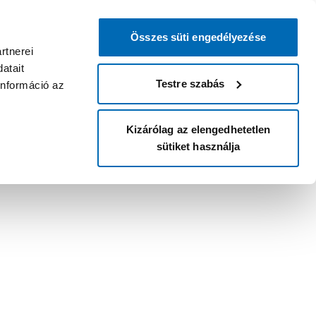
Összes süti engedélyezése
rtnerei
atait
Testre szabás
információ az
Kizárólag az elengedhetetlen
sütiket használja