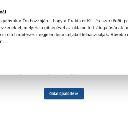
nál
togatásakor Ön hozzájárul, hogy a Praktiker Kft. és szerződött pa
zzenek el, melyek segítségével az oldalon tett látogatásának ad
 szóló hirdetések megjelenítése céljából felhasználják. Bővebb 
Hoppá ...
an.
Váratlan hiba történt
Dolgozunk a hiba javításán. Egy kis türelmet kérünk.
Oldal újratöltése