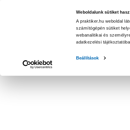
Weboldalunk sütiket hasz
A praktiker.hu weboldal lá
számítógépén sütiket helye
webanalitikai és személyre
adatkezelési tájékoztatób
Beállítások