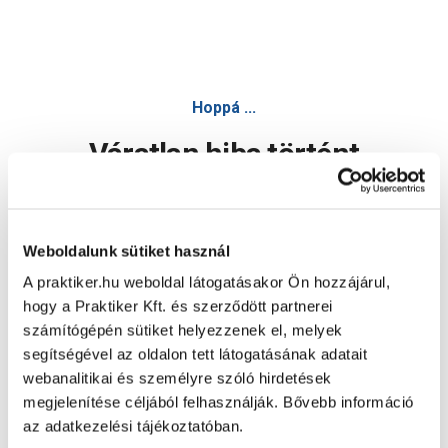
Hoppá ...
Váratlan hiba történt
Dolgozunk a hiba javításán. Egy kis türelmet kérünk.
Weboldalunk sütiket használ
A praktiker.hu weboldal látogatásakor Ön hozzájárul,
Oldal újratöltése
hogy a Praktiker Kft. és szerződött partnerei
számítógépén sütiket helyezzenek el, melyek
segítségével az oldalon tett látogatásának adatait
webanalitikai és személyre szóló hirdetések
megjelenítése céljából felhasználják. Bővebb információ
az adatkezelési tájékoztatóban.