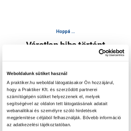
Hoppá ...
Váratlan hiba történt
Dolgozunk a hiba javításán. Egy kis türelmet kérünk.
Weboldalunk sütiket használ
A praktiker.hu weboldal látogatásakor Ön hozzájárul,
Oldal újratöltése
hogy a Praktiker Kft. és szerződött partnerei
számítógépén sütiket helyezzenek el, melyek
segítségével az oldalon tett látogatásának adatait
webanalitikai és személyre szóló hirdetések
megjelenítése céljából felhasználják. Bővebb információ
az adatkezelési tájékoztatóban.