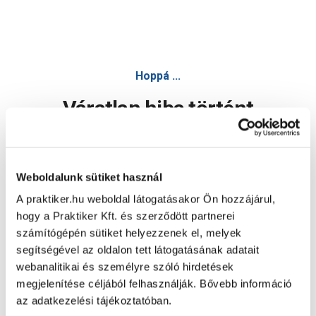
Hoppá ...
Váratlan hiba történt
Dolgozunk a hiba javításán. Egy kis türelmet kérünk.
Weboldalunk sütiket használ
A praktiker.hu weboldal látogatásakor Ön hozzájárul,
Oldal újratöltése
hogy a Praktiker Kft. és szerződött partnerei
számítógépén sütiket helyezzenek el, melyek
segítségével az oldalon tett látogatásának adatait
webanalitikai és személyre szóló hirdetések
megjelenítése céljából felhasználják. Bővebb információ
az adatkezelési tájékoztatóban.