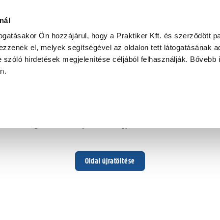
nál
togatásakor Ön hozzájárul, hogy a Praktiker Kft. és szerződött pa
zzenek el, melyek segítségével az oldalon tett látogatásának ad
 szóló hirdetések megjelenítése céljából felhasználják. Bővebb 
Hoppá ...
an.
Váratlan hiba történt
Dolgozunk a hiba javításán. Egy kis türelmet kérünk.
Oldal újratöltése