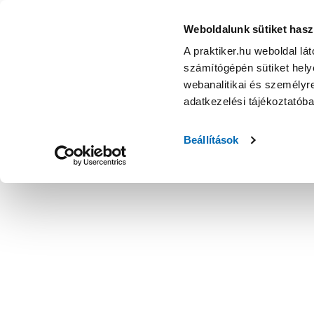
Weboldalunk sütiket hasz
A praktiker.hu weboldal lá
számítógépén sütiket helye
webanalitikai és személyre
adatkezelési tájékoztatób
Beállítások