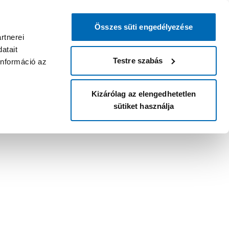
Összes süti engedélyezése
rtnerei
atait
Testre szabás
információ az
Kizárólag az elengedhetetlen
sütiket használja