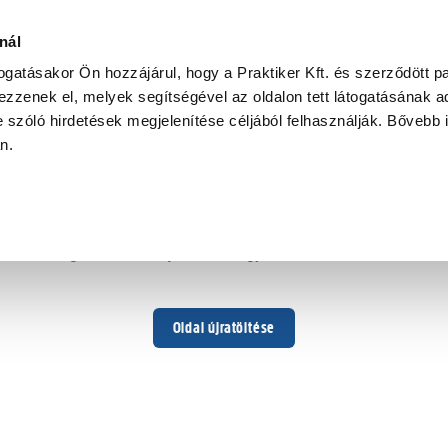
nál
togatásakor Ön hozzájárul, hogy a Praktiker Kft. és szerződött pa
zzenek el, melyek segítségével az oldalon tett látogatásának ad
 szóló hirdetések megjelenítése céljából felhasználják. Bővebb 
Hoppá ...
an.
Váratlan hiba történt
Dolgozunk a hiba javításán. Egy kis türelmet kérünk.
Oldal újratöltése