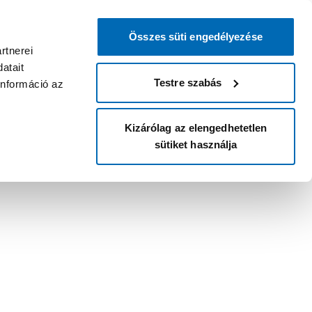
Összes süti engedélyezése
rtnerei
atait
Testre szabás
információ az
Kizárólag az elengedhetetlen
sütiket használja