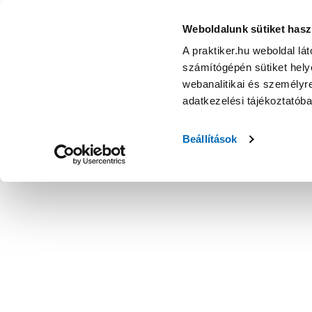
Weboldalunk sütiket hasz
A praktiker.hu weboldal lá
számítógépén sütiket helye
webanalitikai és személyre
adatkezelési tájékoztatób
Beállítások