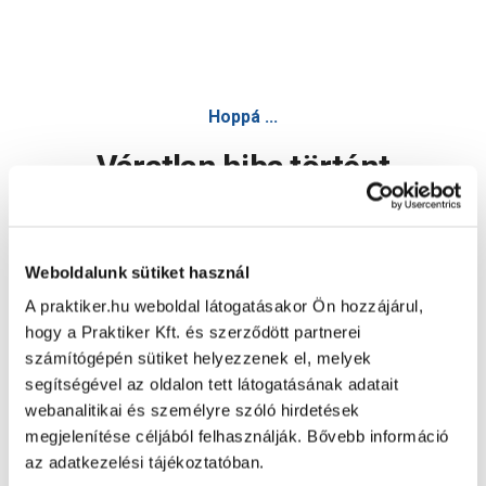
Hoppá ...
Váratlan hiba történt
Dolgozunk a hiba javításán. Egy kis türelmet kérünk.
Weboldalunk sütiket használ
A praktiker.hu weboldal látogatásakor Ön hozzájárul,
Oldal újratöltése
hogy a Praktiker Kft. és szerződött partnerei
számítógépén sütiket helyezzenek el, melyek
segítségével az oldalon tett látogatásának adatait
webanalitikai és személyre szóló hirdetések
megjelenítése céljából felhasználják. Bővebb információ
az adatkezelési tájékoztatóban.