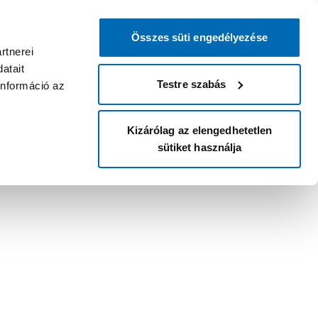
Összes süti engedélyezése
rtnerei
atait
Testre szabás
információ az
Kizárólag az elengedhetetlen
sütiket használja