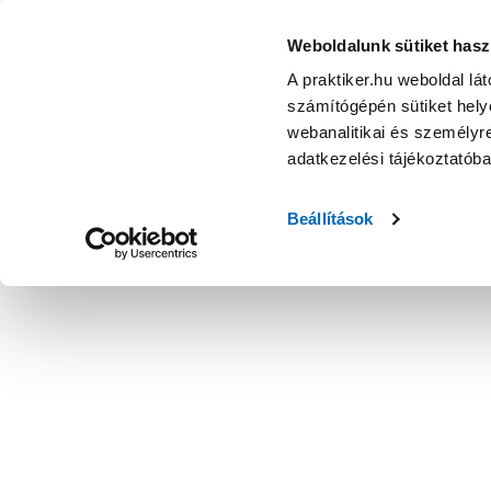
Weboldalunk sütiket hasz
A praktiker.hu weboldal lá
számítógépén sütiket helye
webanalitikai és személyre
adatkezelési tájékoztatób
Beállítások