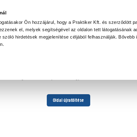
nál
togatásakor Ön hozzájárul, hogy a Praktiker Kft. és szerződött pa
zzenek el, melyek segítségével az oldalon tett látogatásának ad
 szóló hirdetések megjelenítése céljából felhasználják. Bővebb 
Hoppá ...
an.
Váratlan hiba történt
Dolgozunk a hiba javításán. Egy kis türelmet kérünk.
Oldal újratöltése