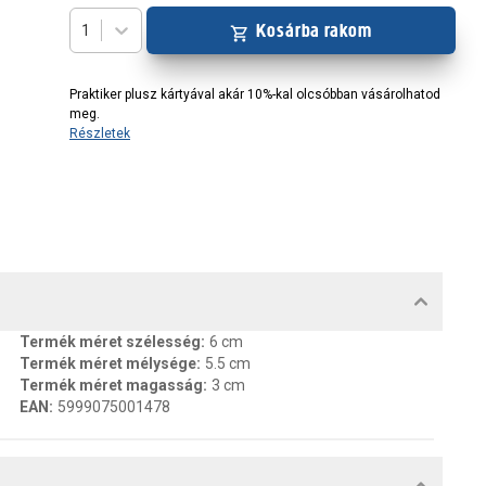
Kosárba rakom
1
Praktiker plusz kártyával akár 10%-kal olcsóbban vásárolhatod
meg.
Részletek
MENTUMOK, FELELŐS SZEMÉLY
Termék méret szélesség
:
6 cm
Termék méret mélysége
:
5.5 cm
Termék méret magasság
:
3 cm
EAN
:
5999075001478