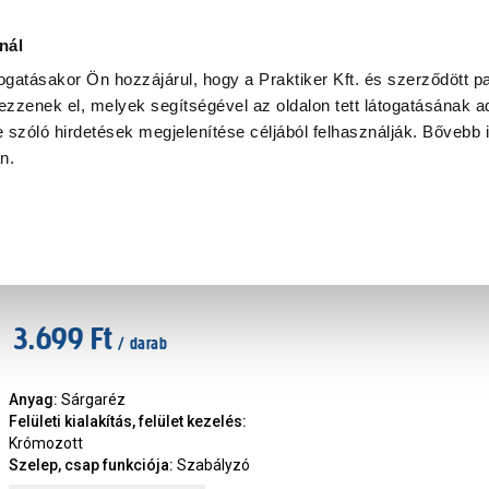
Ke
nál
togatásakor Ön hozzájárul, hogy a Praktiker Kft. és szerződött pa
zzenek el, melyek segítségével az oldalon tett látogatásának ad
Praktiker Professional
Szakiajánló
Ügyintézés és Információ
 szóló hirdetések megjelenítése céljából felhasználják. Bővebb 
an.
lep, golyóscsap, kifolyócsap
Golyóscsap 3/4" KB fix
Cikkszám
:
297937
3.699 Ft
/ darab
Anyag
:
Sárgaréz
Felületi kialakítás, felület kezelés
:
Krómozott
Szelep, csap funkciója
:
Szabályzó