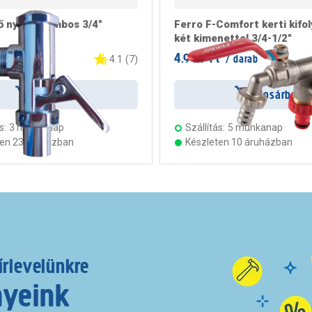
tő nyomógombos 3/4"
Ferro F-Comfort kerti kifo
két kimenettel 3/4-1/2"
Ft
4.999 Ft
/ darab
/ darab
4.1
(
7
)
Kosárba
Kosárba
s:
3 munkanap
Szállítás:
5 munkanap
ten 23 áruházban
Készleten 10 áruházban
írlevelünkre
nyeink