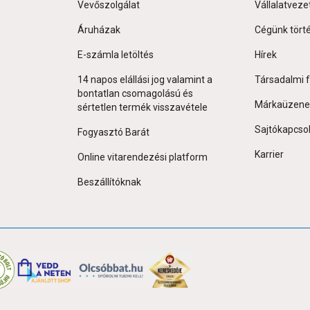
Vevőszolgálat
Vállalatveze
Áruházak
Cégünk tört
E-számla letöltés
Hírek
14 napos elállási jog valamint a
Társadalmi f
bontatlan csomagolású és
Márkaüzene
sértetlen termék visszavétele
Sajtókapcso
Fogyasztó Barát
Karrier
Online vitarendezési platform
Beszállítóknak