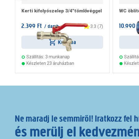
Kerti kifolyószelep 3/4"tömlővéggel
WC öblí
2.399 Ft
10.990 
/ darab
3.3
(
7
)
Kosárba
Szállítás:
3 munkanap
Szállítá
Készleten 23 áruházban
Készle
Ne maradj le semmiről! Iratkozz fel h
és merülj el kedvezmé