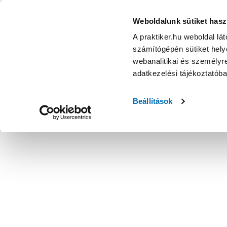
KATEGÓRIÁK
Weboldalunk sütiket hasz
A praktiker.hu weboldal lá
számítógépén sütiket helye
Ajánlatok
Márkanagykövet
Nyereményjáték
webanalitikai és személyre
adatkezelési tájékoztatób
Kezdőoldal
Építés, felújítás
Szerelési anyag, cső, idom
Sze
Beállítások