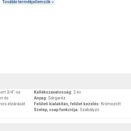
További termékjellemzők
, SZAVATOSSÁG
CSOMAGOLÁSI ÉS SÚLY INFORMÁCIÓK
DOKU
port 3/4"-os
Kellékszavatosság
:
2 év
en és
Anyag
:
Sárgaréz
ors elzárását
Felületi kialakítás, felület kezelés
:
Krómozott
Szelep, csap funkciója
:
Szabályzó