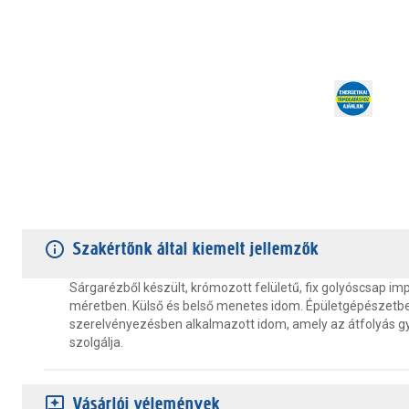
TERMÉKJELLEMZŐK
VÁSÁRLÓI VÉLEMÉNYEK
JÓTÁLLÁS
Szakértőnk által kiemelt jellemzők
Sárgarézből készült, krómozott felületű, fix golyóscsap im
méretben. Külső és belső menetes idom. Épületgépészetb
szerelvényezésben alkalmazott idom, amely az átfolyás gy
szolgálja.
Vásárlói vélemények