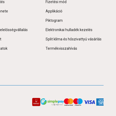
tés
Fizetési mód
énete
Applikáció
Piktogram
elelősségvállalás
Elektronikai hulladék kezelés
t
Split klíma és hőszivattyú vásárlás
latok
Termékvisszahívás