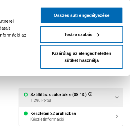
0
0
dvenc áruházam
:
Miért érdemes
Kérlek válassz
bejelentkezni?
Összes süti engedélyezése
Belépés
Listáim
Kosár
rtnerei
atait
Legyél Praktiker Plusz tag!
Áruházak és szolgáltatások
Karrier
Testre szabás
információ az
Kizárólag az elengedhetetlen
sütiket használja
Szállítás: csütörtökre (08.13.)
1.290 Ft-tól
Készleten 22 áruházban
Készletinformáció