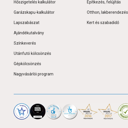
Hőszigetelés kalkulátor
Építkezés, felújítás
Garázskapu-kalkulátor
Otthon, lakberendezés
Lapszabászat
Kert és szabadidő
Ajándékutalvány
Színkeverés
Utánfutó kölcsönzés
Gépkölcsönzés
Nagyvásárlói program