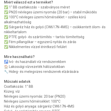
Miért válaszd ezt a terméket?
✅ 1" BB csatlakozás – szabványos méret
✅ PN20 névleges üzemi nyomás (20 bar) – stabil működés
✅ 100°C névleges üzemi hőmérséklet – széles körű
alkalmazhatóság
✅ Sárgaréz ház és golyó (CW617N-4MS) – csökkentett ólom- és
nikkeltartalom
✅ PTFE golyó- és szártömítés – tartós tömítettség
✅ Fém pillangókar – egyszerű nyitás és zárás
✅ Nikkelmentes vízzel érintkező felület
Mire használható?
🚰 Ivó- és használati víz rendszerekben
🏠 Lakossági vízvezeték hálózatokban
🔧 Hideg- és melegvizes rendszerek elzárására
Műszaki adatok
Csatlakozás: 1" BB
Közeg: víz
Névleges üzemi nyomás: 20 bar (PN20)
Névleges üzemi hőmérséklet: 100°C
Ház és golyó anyaga: sárgaréz CW617N-4MS