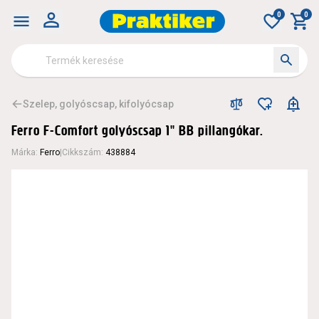
0
0
Szelep, golyóscsap, kifolyócsap
Ferro F-Comfort golyóscsap 1" BB pillangókar.
Márka
:
Ferro
|
Cikkszám
:
438884