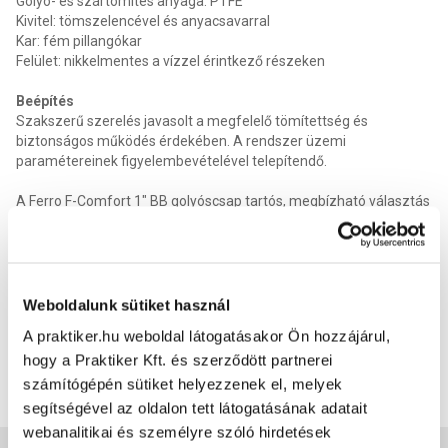
Golyó- és szártömítés anyaga: PTFE
Kivitel: tömszelencével és anyacsavarral
Kar: fém pillangókar
Felület: nikkelmentes a vízzel érintkező részeken
Beépítés
Szakszerű szerelés javasolt a megfelelő tömítettség és
biztonságos működés érdekében. A rendszer üzemi
paramétereinek figyelembevételével telepítendő.
A Ferro F-Comfort 1" BB golyóscsap tartós, megbízható választás
vízvezeték rendszerekhez, nikkelmentes kivitelben.
Kellékszavatosság
:
2 év
Anyag
:
Sárgaréz
Szelep, csap funkciója
:
Ivóvíz, használati melegvíz és központi
fűtési rendszerek szállítására szolgáló berendezésekben való
Weboldalunk sütiket használ
használatra
A praktiker.hu weboldal látogatásakor Ön hozzájárul,
Termék méret szélesség
:
4 cm
hogy a Praktiker Kft. és szerződött partnerei
Termék méret mélysége
:
8 cm
Termék méret magasság
:
7 cm
számítógépén sütiket helyezzenek el, melyek
EAN
:
5902194988308
segítségével az oldalon tett látogatásának adatait
webanalitikai és személyre szóló hirdetések