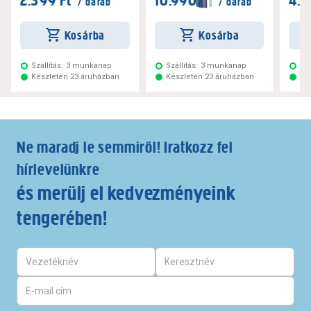
/ darab
/ darab
Kosárba
Kosárba
Szállítás:
3 munkanap
Szállítás:
3 munkanap
Szá
Készleten 23 áruházban
Készleten 23 áruházban
Ké
Ne maradj le semmiről! Iratkozz fel
hírlevelünkre
és merülj el kedvezményeink
tengerében!