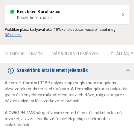
Készleten 8 áruházban
Készletinformáció
Praktiker plusz kártyával akár 10%-kal olcsóbban vásárolhatod meg.
Részletek
TERMÉKJELLEMZŐK
VÁSÁRLÓI VÉLEMÉNYEK
JÓTÁLLÁS, 
Szakértőnk által kiemelt jellemzők
A Ferro F-Comfort 1" BB golyóscsap megbízható megoldás
vízvezeték rendszerek elzárására. A fém pillangókaros kialakítás
gyors és kényelmes működtetést tesz lehetővé, míg a sárgaréz
ház és golyó tartós szerkezetet biztosít.
A CW617N-4MS sárgaréz csökkentett ólom- és nikkeltartalmú
ötvözet, a vízzel érintkező felületek pedig nikkelmentes
kialakításúak.