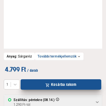
Anyag
:
Sárgaréz
További termékjellemzők
4.799 Ft
/ darab
Kosárba rakom
1
Szállítás: péntekre (08.14.)
1.290 Ft-tól