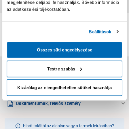
megjelenítése céljából felhasználják. Bővebb információ
Vásárlói vélemények
az adatkezelési tájékoztatóban.
0
0
értékelés
Beállítások
Értékelés írása
Összes süti engedélyezése
Jótállás, szavatosság
Testre szabás
Csomagolási és súly információk
Kizárólag az elengedhetetlen sütiket használja
Dokumentumok, felelős személy
Hibát találtál az oldalon vagy a termék leírásában?